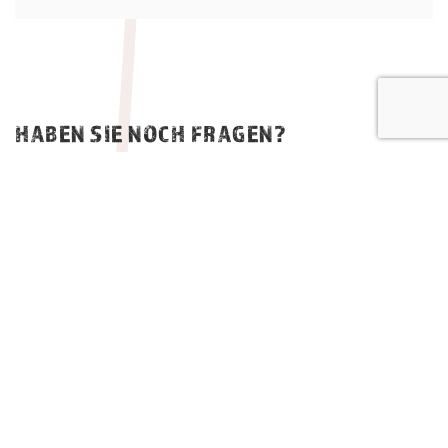
HABEN SIE NOCH FRAGEN?
Sie haben Fragen zu unseren Produkten oder möchten sich genauer
über unser Unternehmen informieren? Unsere Mitarbeiter freuen
sich, Ihnen mit Ihrer Anfrage weiterhelfen zu können.
Bitte lasse dieses Feld leer.
Name
Firma