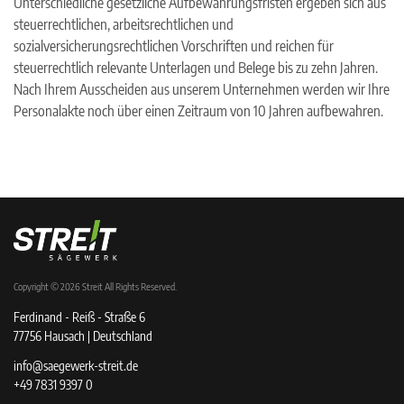
Unterschiedliche gesetzliche Aufbewahrungsfristen ergeben sich aus
steuerrechtlichen, arbeitsrechtlichen und
sozialversicherungsrechtlichen Vorschriften und reichen für
steuerrechtlich relevante Unterlagen und Belege bis zu zehn Jahren.
Nach Ihrem Ausscheiden aus unserem Unternehmen werden wir Ihre
Personalakte noch über einen Zeitraum von 10 Jahren aufbewahren.
Copyright © 2026
Streit
All Rights Reserved.
Ferdinand - Reiß - Straße 6
77756 Hausach | Deutschland
info@saegewerk-streit.de
+49 7831 9397 0