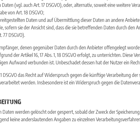
Daten (vgl. auch Art. 17 DSGVO), oder, alternativ, soweit eine weitere Ver
abe von Art. 18 DSGVO;
ereitgestellten Daten und auf Übermittlung dieser Daten an andere Anbiete
 sofern sie der Ansicht sind, dass die sie betreffenden Daten durch den A
t. 77 DSGVO).
lle Empfänger, denen gegenüber Daten durch den Anbieter offengelegt word
rund der Artikel 16, 17 Abs. 1, 18 DSGVO erfolgt, zu unterrichten. Diese Ve
igen Aufwand verbunden ist. Unbeschadet dessen hat der Nutzer ein Rech
21 DSGVO das Recht auf Widerspruch gegen die künftige Verarbeitung der 
O verarbeitet werden. Insbesondere ist ein Widerspruch gegen die Datenve
BEITUNG
en Daten werden gelöscht oder gesperrt, sobald der Zweck der Speicherung 
end keine anderslautenden Angaben zu einzelnen Verarbeitungsverfahre