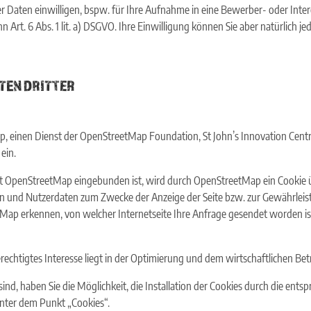
hrer Daten einwilligen, bspw. für Ihre Aufnahme in eine Bewerber- oder In
n Art. 6 Abs. 1 lit. a) DSGVO. Ihre Einwilligung können Sie aber natürlich j
TEN DRITTER
, einen Dienst der OpenStreetMap Foundation, St John’s Innovation Cent
ein.
ienst OpenStreetMap eingebunden ist, wird durch OpenStreetMap ein Cookie
en und Nutzerdaten zum Zwecke der Anzeige der Seite bzw. zur Gewährleis
Map erkennen, von welcher Internetseite Ihre Anfrage gesendet worden ist
erechtigtes Interesse liegt in der Optimierung und dem wirtschaftlichen Betr
sind, haben Sie die Möglichkeit, die Installation der Cookies durch die en
unter dem Punkt „Cookies“.