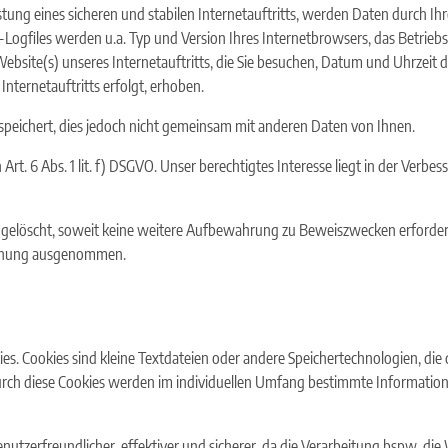
ung eines sicheren und stabilen Internetauftritts, werden Daten durch I
Logfiles werden u.a. Typ und Version Ihres Internetbrowsers, das Betriebs
Website(s) unseres Internetauftritts, die Sie besuchen, Datum und Uhrzeit d
nternetauftritts erfolgt, erhoben.
eichert, dies jedoch nicht gemeinsam mit anderen Daten von Ihnen.
t. 6 Abs. 1 lit. f) DSGVO. Unser berechtigtes Interesse liegt in der Verbess
elöscht, soweit keine weitere Aufbewahrung zu Beweiszwecken erforderlich
öschung ausgenommen.
es. Cookies sind kleine Textdateien oder andere Speichertechnologien, di
rch diese Cookies werden im individuellen Umfang bestimmte Informatione
nutzerfreundlicher, effektiver und sicherer, da die Verarbeitung bspw. die