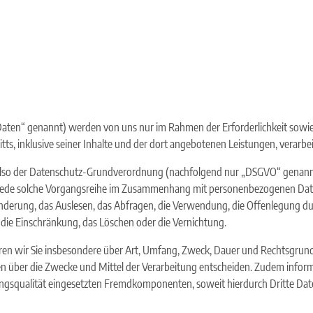
ten“ genannt) werden von uns nur im Rahmen der Erforderlichkeit sowie 
ts, inklusive seiner Inhalte und der dort angebotenen Leistungen, verarbei
also der Datenschutz-Grundverordnung (nachfolgend nur „DSGVO“ genannt), 
 jede solche Vorgangsreihe im Zusammenhang mit personenbezogenen Daten,
nderung, das Auslesen, das Abfragen, die Verwendung, die Offenlegung du
 die Einschränkung, das Löschen oder die Vernichtung.
ren wir Sie insbesondere über Art, Umfang, Zweck, Dauer und Rechtsgrun
n über die Zwecke und Mittel der Verarbeitung entscheiden. Zudem informi
gsqualität eingesetzten Fremdkomponenten, soweit hierdurch Dritte Dat