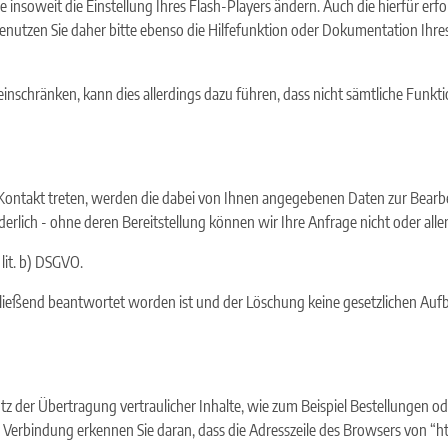
insoweit die Einstellung Ihres Flash-Players ändern. Auch die hierfür e
enutzen Sie daher bitte ebenso die Hilfefunktion oder Dokumentation Ihre
r einschränken, kann dies allerdings dazu führen, dass nicht sämtliche Funkt
 Kontakt treten, werden die dabei von Ihnen angegebenen Daten zur Bearbe
rlich - ohne deren Bereitstellung können wir Ihre Anfrage nicht oder alle
 lit. b) DSGVO.
hließend beantwortet worden ist und der Löschung keine gesetzlichen Au
z der Übertragung vertraulicher Inhalte, wie zum Beispiel Bestellungen ode
 Verbindung erkennen Sie daran, dass die Adresszeile des Browsers von “htt