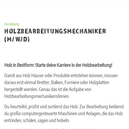
Skip
to
content
Ausbildung
HOLZBEARBEITUNGSMECHANIKER
(M/W/D)
Holz in Bestform: Starte deine Karriere in der Holzbearbeitung!
Damit aus Holz Häuser oder Produkte entstehen können, müssen
daraus erst einmal Bretter, Balken, Furniere oder Holzplatten
hergestellt werden. Genau das ist die Aufgabe von
Holzbearbeitungsmechanikern/innen.
Du beurteilst, prüfst und sortierst das Holz. Zur Bearbeitung bedienst
du große computergesteuerte Maschinen und Anlagen, die das Holz
entrinden, schälen, sägen und hobeln.