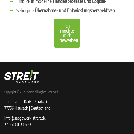
Einblick in moderne
Handelsprozesse und Logistik
Sehr gute
Übernahme- und Entwicklungsperspektiven
Ich
möchte
mich
bewerben
Copyright © 2026
Streit
All Rights Reserved.
Ferdinand - Reiß - Straße 6
77756 Hausach | Deutschland
info@saegewerk-streit.de
+49 7831 9397 0